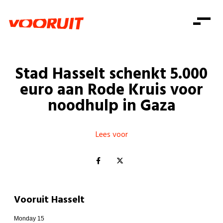
Laatste nieuws
Alle artikels
Beweging
Mission statement
Koopkracht
Dicht bij jou
Stad Hasselt schenkt 5.000
Onze mensen
Doe mee
Zorg
euro aan Rode Kruis voor
Doe mee
Shop
Standpunten
Gelijke kansen
noodhulp in Gaza
Word lid
Zoeken
Vacatures
Welzijn
Login
Login
Mis niets
Lees voor
Consumentenbescherming
Pensioenen
Doe mee
Kinderen en jongeren
Vooruit Hasselt
Monday 15