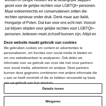
gezet voor de gelijke rechten voor LGBTQI+ personen.
Maar extreemrechts en conservatieven zetten die
rechten opnieuw onder druk. Denk maar aan Italië,
Hongarije of Polen. Dat kan voor ons echt niet. Vooruit
zal blijven strijden voor gelijke rechten voor LGBTQI+-
personen. Iedereen moet zichzelf kunnen zijn. Altijd en
overal.
Deze website maakt gebruik van cookies
We gebruiken cookies om content en advertenties te
Wij weigeren ons neer te leggen bij stilstand en
personaliseren, om functies voor social media te bieden en
achteruitgang.
om ons websiteverkeer te analyseren. Ook delen we
Daarom moet 2024 het jaar worden waarin we de
informatie over uw gebruik van onze site met onze partners
voor social media, adverteren en analyse. Deze partners
dingen weer in beweging brengen. Het jaar waarin we
kunnen deze gegevens combineren met andere informatie die
uw koopkracht, uw gezondheid en het onderwijs van
u aan ze heeft verstrekt of die ze hebben verzameld op basis
onze kinderen vooruit helpen.
van uw gebruik van hun services.
Details tonen
Jij en niemand anders kiest straks hoe de
toekomst er zal uitzien.
Weigeren
En die keuze is heel simpel.