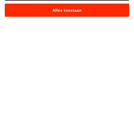
Het is Vooruit.
Of het is achteruit.
Alles toestaan
Kies maar.
Strijd mee