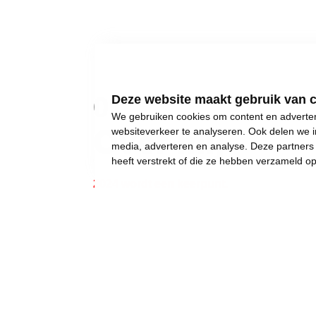
01
Deze website maakt gebruik van 
We gebruiken cookies om content en advertent
Over mij
websiteverkeer te analyseren. Ook delen we i
media, adverteren en analyse. Deze partner
heeft verstrekt of die ze hebben verzameld o
2024 wordt een keerpunt.
Gewone dingen lijken onmogelijk geworden:
een eigen huis kopen,
een betaalbare crèche,
een leerkracht voor uw kinderen, of gewoon..
een job met een deftig loon, om af en toe iet
Wij weigeren ons neer te leggen bij stilst
Daarom moet 2024 het jaar worden waarin w