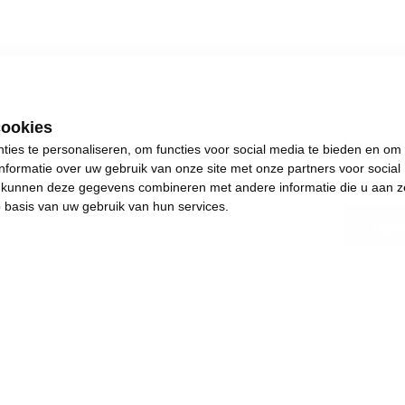
cookies
ies te personaliseren, om functies voor social media te bieden en om
Oost
nformatie over uw gebruik van onze site met onze partners voor social
s kunnen deze gegevens combineren met andere informatie die u aan z
p basis van uw gebruik van hun services.
Opvo
.
s plezants te doen.
and en achteruitgang.
e de dingen weer in beweging brengen. Het jaar