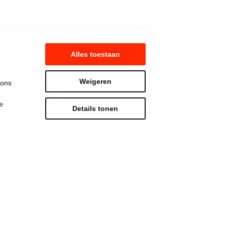
Alles toestaan
Weigeren
 ons
 vlaanderen
e
Details tonen
lger 4
Strijd mee