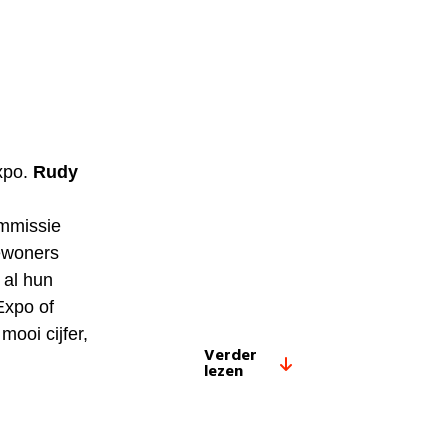
Expo.
Rudy
ommissie
ewoners
 al hun
Expo of
mooi cijfer,
Verder
lezen