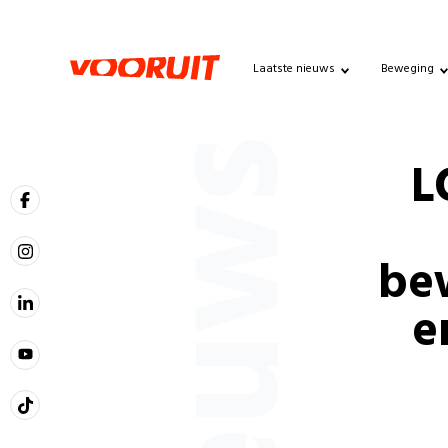
Laatste nieuws
Beweging
Nieuws
L
be
e