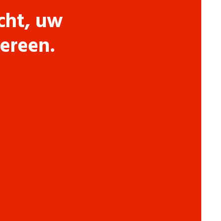
cht, uw
dereen.