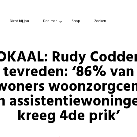
Dicht bij jou
Doe mee
Shop
Zoeken
OKAAL: Rudy Codde
tevreden: ‘86% van
woners woonzorgcen
n assistentiewoning
kreeg 4de prik’