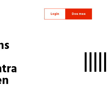
Login
Doe mee
ns
tra
en