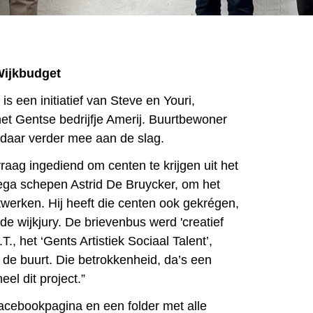
Wijkbudget
is een initiatief van Steve en Youri,
het Gentse bedrijfje Amerij. Buurtbewoner
 daar verder mee aan de slag.
raag ingediend om centen te krijgen uit het
ega schepen Astrid De Bruycker, om het
twerken. Hij heeft die centen ook gekrégen,
e wijkjury. De brievenbus werd 'creatief
., het ‘Gents Artistiek Sociaal Talent’,
 de buurt. Die betrokkenheid, da’s een
el dit project.”
cebookpagina en een folder met alle