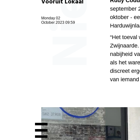
Vooruit Lokaal
Rudy Codd
september 2
oktober - ee
Monday 02
October 2023 09:59
Harduwijnlaa
“Het toeval 
Zwijnaarde. 
nabijheid v
als het ware
discreet erg
van iemand 