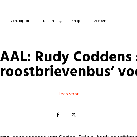
Dicht bij jou
Doe mee
Shop
Zoeken
AAL: Rudy Coddens s
Troostbrievenbus’ vo
Lees voor