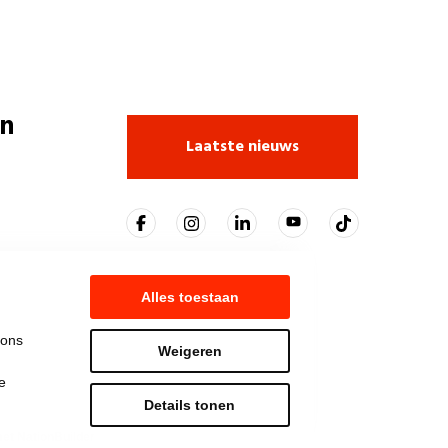
n
Laatste nieuws
Alles toestaan
 ons
Weigeren
e
Details tonen
t NationBuilder