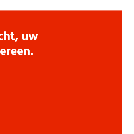
cht, uw
dereen.