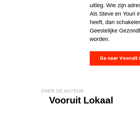
uitleg. Wie zijn adr
Als Steve en Youri i
heeft, dan schakele
Geestelijke Gezondh
worden.
Ga naar Vooruit 
OVER DE AUTEUR
Vooruit Lokaal