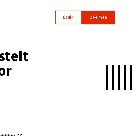
Login
Doe mee
telt
or