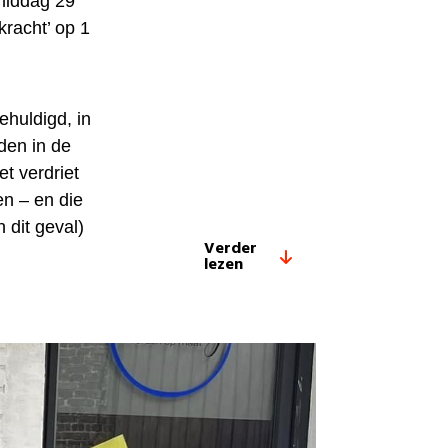
gmiddag 29
racht’ op 1
ehuldigd, in
den in de
t verdriet
en – en die
n dit geval)
Verder
lezen