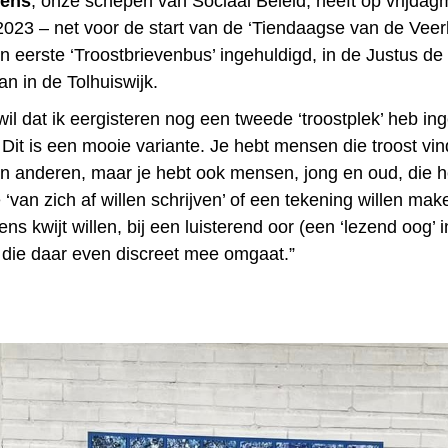
ens
, onze schepen van Sociaal Beleid, heeft op vrijda
023 – net voor de start van de ‘Tiendaagse van de Veerk
n eerste ‘Troostbrievenbus’ ingehuldigd, in de Justus de
n in de Tolhuiswijk.
wil dat ik eergisteren nog een tweede ‘troostplek’ heb ing
Dit is een mooie variante. Je hebt mensen die troost vin
an anderen, maar je hebt ook mensen, jong en oud, die he
 ‘van zich af willen schrijven’ of een tekening willen mak
ens kwijt willen, bij een luisterend oor (een ‘lezend oog’ i
die daar even discreet mee omgaat.”