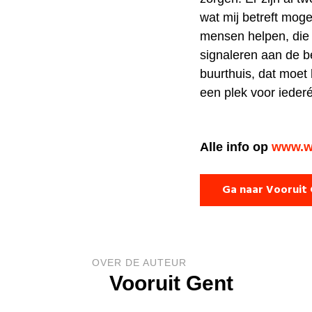
wat mij betreft moge
mensen helpen, die
signaleren aan de b
buurthuis, dat moet 
een plek voor iederé
Alle info op
www.w
Ga naar Vooruit
OVER DE AUTEUR
Vooruit Gent