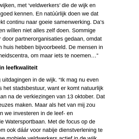
wijken, met ‘veldwerkers’ die de wijk en
goed kennen. En natúúrlijk doen we dat
kt continu naar goeie samenwerking. Da’s
en wíllen niet alles zelf doen. Sommige
 door partnerorganisaties gedaan, omdat
in huis hebben bijvoorbeeld. De mensen in
dheidscentra, om maar iets te noemen…”
in leefkwaliteit
og uitdagingen in de wijk. “Ik mag nu even
 het stadsbestuur, want er komt natuurlijk
an na de verkiezingen van 13 oktober. Dat
euzes maken. Maar als het van mij zou
n we investeren in de leef- en
de Watersportbaan. Met de focus op de
m ook dáár voor nabije dienstverlening te
wee mobiele veldwerkers actief in de wijk,