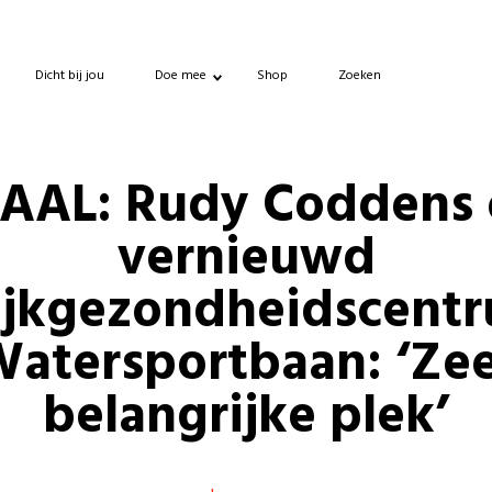
Dicht bij jou
Doe mee
Shop
Zoeken
AAL: Rudy Coddens 
vernieuwd
jkgezondheidscent
atersportbaan: ‘Ze
belangrijke plek’