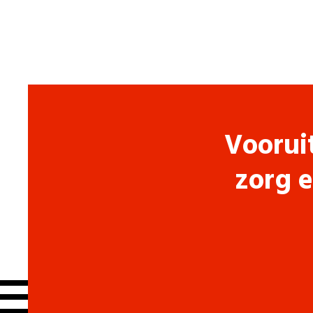
Voorui
zorg e