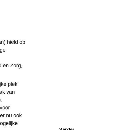
n) hield op
ige
 en Zorg,
jke plek
lak van
a
 voor
ier nu ook
ogelijke
Verder