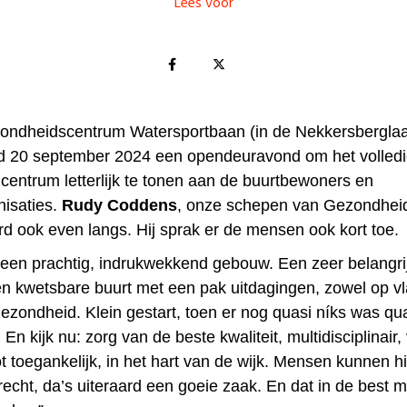
Lees voor
ondheidscentrum Watersportbaan (in de Nekkersberglaa
d 20 september 2024 een opendeuravond om het volled
centrum letterlijk te tonen aan de buurtbewoners en
nisaties.
Rudy Coddens
, onze schepen van Gezondheid
rd ook even langs. Hij sprak er de mensen ook kort toe.
t een prachtig, indrukwekkend gebouw. Een zeer belangri
een kwetsbare buurt met een pak uitdagingen, zowel op v
gezondheid. Klein gestart, toen er nog quasi níks was qu
 En kijk nu: zorg van de beste kwaliteit, multidisciplinair,
t toegankelijk, in het hart van de wijk. Mensen kunnen h
recht, da’s uiteraard een goeie zaak. En dat in de best m