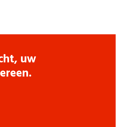
cht, uw
dereen.