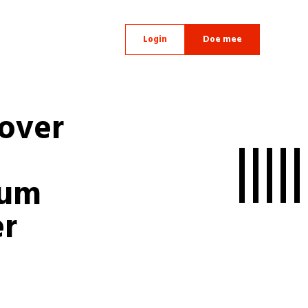
Login
Doe mee
over
rum
er