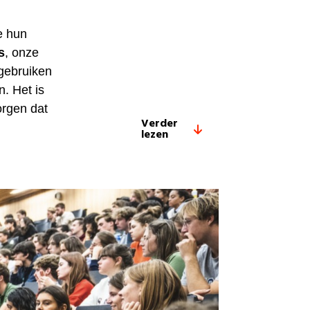
e hun
s
, onze
gebruiken
. Het is
orgen dat
Verder
lezen