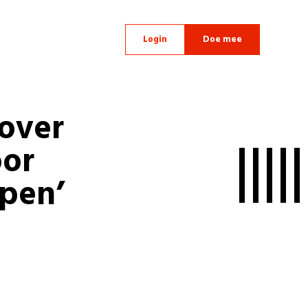
Login
Doe mee
over
oor
pen’