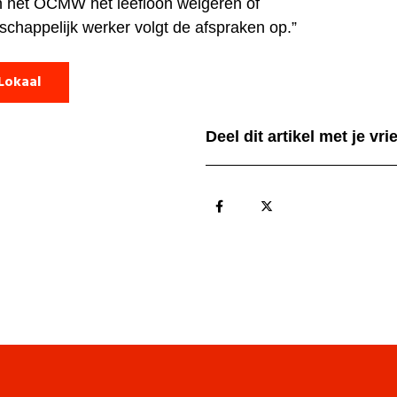
an het OCMW het leefloon weigeren of
schappelijk werker volgt de afspraken op.”
Lokaal
Deel dit artikel met je vr