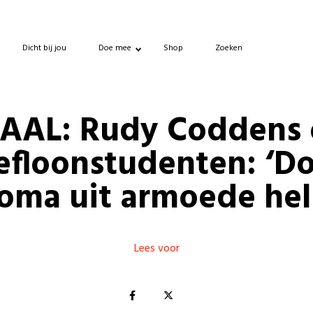
Dicht bij jou
Doe mee
Shop
Zoeken
AAL: Rudy Coddens 
efloonstudenten: ‘D
loma uit armoede hel
Lees voor