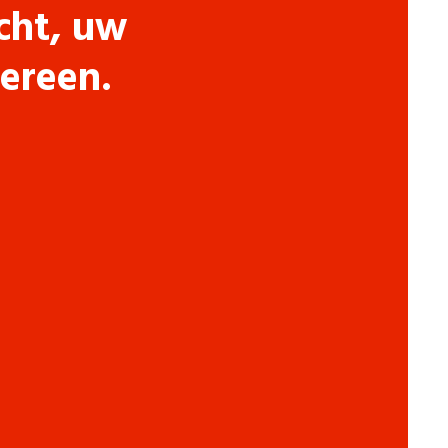
cht, uw
dereen.