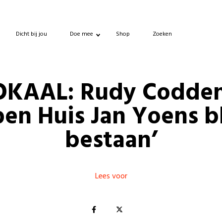
Dicht bij jou
Doe mee
Shop
Zoeken
OKAAL: Rudy Codden
en Huis Jan Yoens bl
bestaan’
Lees voor