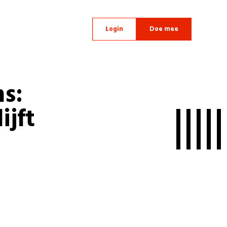
Login
Doe mee
s:
ijft