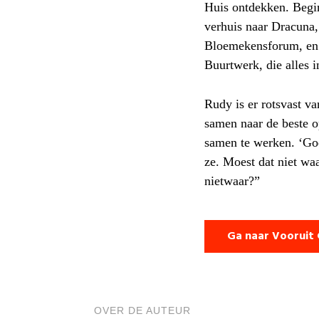
Huis ontdekken. Begi
verhuis naar Dracuna,
Bloemekensforum, en m
Buurtwerk, die alles 
Rudy is er rotsvast v
samen naar de beste o
samen te werken. ‘Go
ze. Moest dat niet wa
nietwaar?”
Ga naar Vooruit
OVER DE AUTEUR