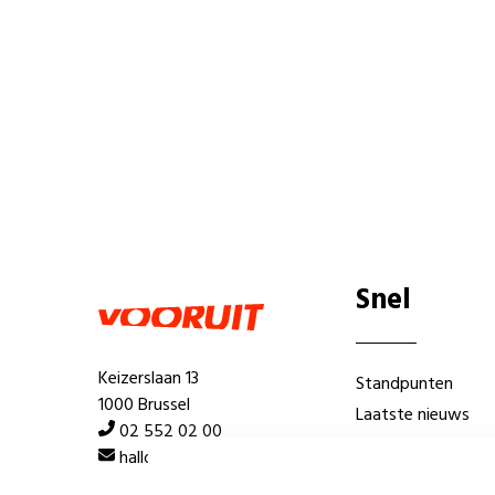
Snel
Keizerslaan 13
Standpunten
1000 Brussel
Laatste nieuws
02 552 02 00
Lokale afdelingen
hallo@vooruit.org
Wie is wie