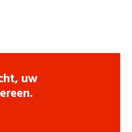
cht, uw
dereen.