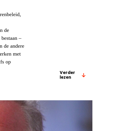
renbeleid,
en de
 bestaan –
en de andere
werken met
fs op
Verder
lezen