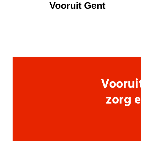
Vooruit Gent
Voorui
zorg e