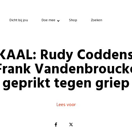
Dicht bij jou
Doe mee
Shop
Zoeken
KAAL: Rudy Coddens
Frank Vandenbrouck
geprikt tegen griep
Lees voor