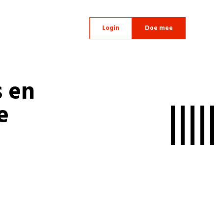
Login
Doe mee
 en
e