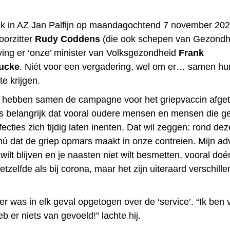
 in AZ Jan Palfijn op maandagochtend 7 november 202
oorzitter
Rudy Coddens
(die ook schepen van Gezondh
tving er ‘onze’ minister van Volksgezondheid
Frank
ucke
. Niét voor een vergadering, wel om er… samen hu
te krijgen.
k hebben samen de campagne voor het griepvaccin afgetr
is belangrijk dat vooral oudere mensen en mensen die ge
fecties zich tijdig laten inenten. Dat wil zeggen: rond dez
nú dat de griep opmars maakt in onze contreien. Mijn adv
wilt blijven en je naasten niet wilt besmetten, vooral doé
hetzelfde als bij corona, maar het zijn uiteraard verschill
er was in elk geval opgetogen over de ‘service’. “Ik ben
eb er niets van gevoeld!” lachte hij.