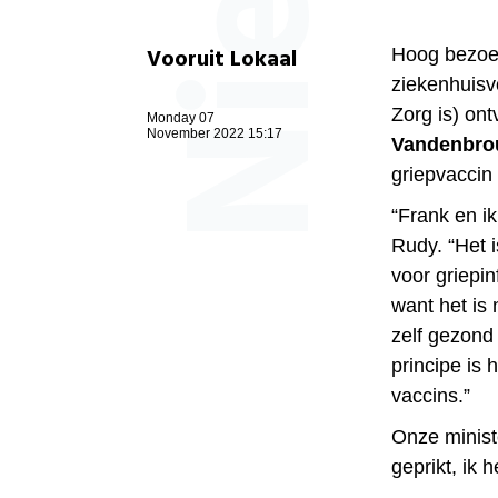
Vooruit Lokaal
Hoog bezoek
ziekenhuisv
Zorg is) on
Monday 07
November 2022 15:17
Vandenbro
griepvaccin 
“Frank en i
Rudy. “Het 
voor griepin
want het is 
zelf gezond 
principe is 
vaccins.”
Onze minist
geprikt, ik h