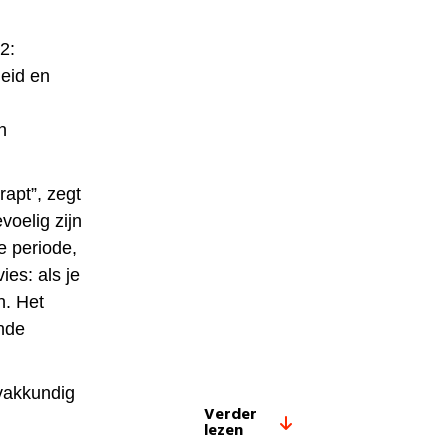
2:
eid en
n
apt”, zegt
voelig zijn
e periode,
ies: als je
n. Het
ende
 vakkundig
Verder
lezen