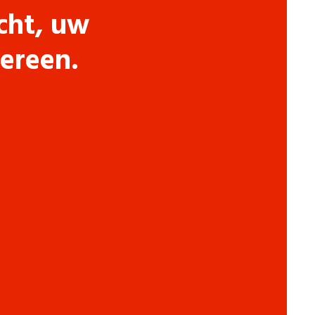
cht, uw
dereen.