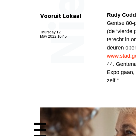
Vooruit Lokaal
Rudy Codd
Gentse 80-p
(de ‘vierde 
Thursday 12
May 2022 10:45
terecht in o
deuren open
www.stad.ge
44. Gentena
Expo gaan, 
zelf.”