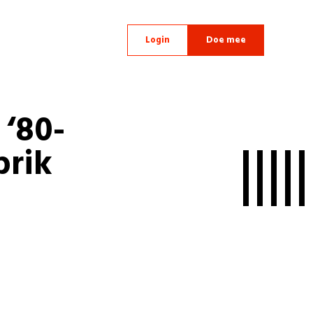
Login
Doe mee
‘80-
prik