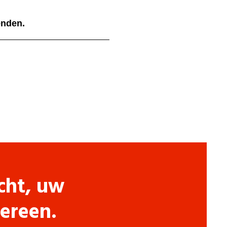
ienden.
cht, uw
dereen.