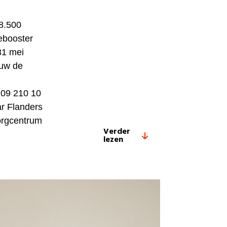
8.500
ebooster
31 mei
euw de
p 09 210 10
r Flanders
zorgcentrum
Verder
lezen