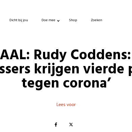
Dicht bij jou
Doe mee
Shop
Zoeken
AAL: Rudy Coddens: 
ssers krijgen vierde 
tegen corona’
Lees voor