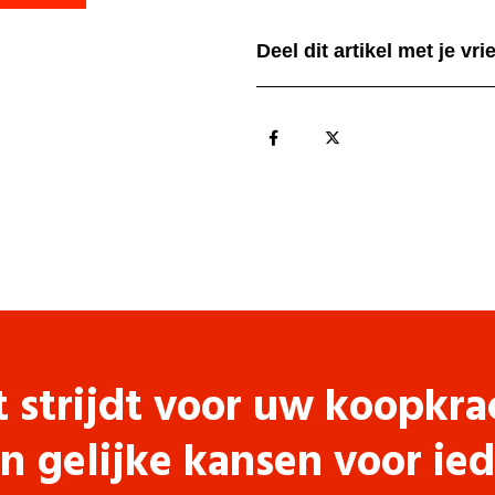
Deel dit artikel met je vr
t strijdt voor uw koopkra
n gelijke kansen voor ie