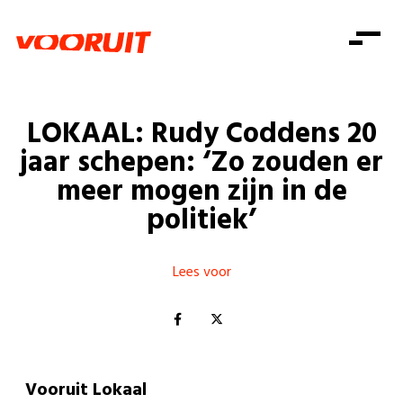
Laatste nieuws
Alle artikels
Beweging
Mission statement
Koopkracht
Dicht bij jou
LOKAAL: Rudy Coddens 20
Onze mensen
Doe mee
Zorg
jaar schepen: ‘Zo zouden er
Doe mee
Shop
Standpunten
Gelijke kansen
meer mogen zijn in de
Word lid
Zoeken
politiek’
Vacatures
Welzijn
Login
Login
Mis niets
Consumentenbescherming
Lees voor
Pensioenen
Doe mee
Kinderen en jongeren
Vooruit Lokaal