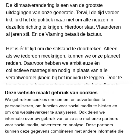
De klimaatverandering is een van de grootste
uitdagingen van onze generatie. Terwijl de tijd verder
tikt, lukt het de politiek maar niet om alle neuzen in
dezelfde richting te krijgen. Hierdoor staat Vlaanderen
al jaren stil. En de Vlaming betaalt de factuur.
Het is écht tijd om die stilstand te doorbreken. Alleen
als we iedereen meekrijgen, kunnen we onze planeet
redden. Daarvoor hebben we ambitieuze én
collectieve maatregelen nodig in plaats van alle
verantwoordelijkheid bij het individu te leggen. Door te
investeren in hernieuwbare energie, die betaalbaar is
voor iedereen. En door onze woningen collectief te
Deze website maakt gebruik van cookies
renoveren, zodat de netbeheerder de factuur
We gebruiken cookies om content en advertenties te
personaliseren, om functies voor social media te bieden en
voorschiet.
om ons websiteverkeer te analyseren. Ook delen we
informatie over uw gebruik van onze site met onze partners
Wij weigeren ons neer te leggen bij stilstand en
voor social media, adverteren en analyse. Deze partners
achteruitgang.
kunnen deze gegevens combineren met andere informatie die