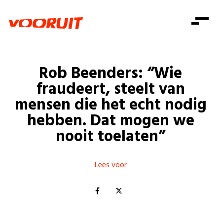
Laatste nieuws
Alle artikels
Beweging
Mission statement
Koopkracht
Dicht bij jou
Rob Beenders: “Wie
Onze mensen
Doe mee
Zorg
fraudeert, steelt van
Doe mee
Shop
Standpunten
Gelijke kansen
mensen die het echt nodig
Word lid
Zoeken
hebben. Dat mogen we
Vacatures
Welzijn
Login
Login
nooit toelaten”
Mis niets
Consumentenbescherming
Pensioenen
Doe mee
Lees voor
Kinderen en jongeren