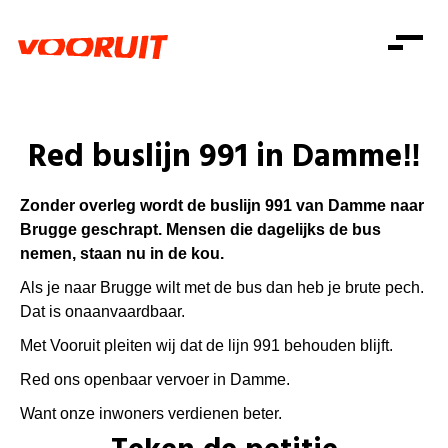
Laatste nieuws
Alle artikels
Beweging
Mission statement
Koopkracht
Dicht bij jou
Red buslijn 991 in Damme‼️
Onze mensen
Doe mee
Zorg
Doe mee
Shop
Standpunten
Gelijke kansen
Zonder overleg wordt de buslijn 991 van Damme naar
Word lid
Zoeken
Brugge geschrapt. Mensen die dagelijks de bus
Vacatures
Welzijn
Login
nemen, staan nu in de kou.
Login
Mis niets
Consumentenbescherming
Als je naar Brugge wilt met de bus dan heb je brute pech.
Dat is onaanvaardbaar.
Pensioenen
Doe mee
Met Vooruit pleiten wij dat de lijn 991 behouden blijft.
Kinderen en jongeren
Red ons openbaar vervoer in Damme.
Want onze inwoners verdienen beter.