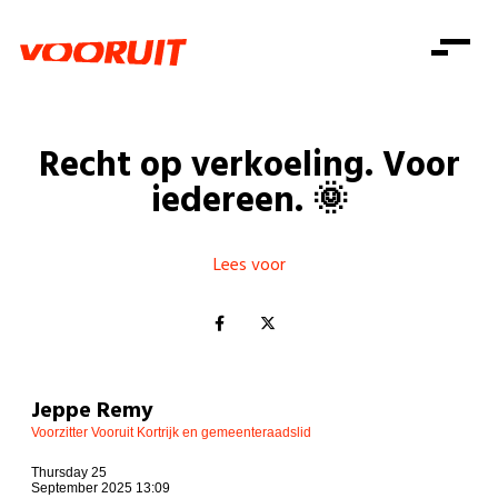
Laatste nieuws
Alle artikels
Beweging
Mission statement
Koopkracht
Dicht bij jou
Recht op verkoeling. Voor
Onze mensen
Doe mee
Zorg
iedereen. 🌞
Doe mee
Shop
Standpunten
Gelijke kansen
Word lid
Zoeken
Vacatures
Welzijn
Lees voor
Login
Login
Mis niets
Consumentenbescherming
Pensioenen
Doe mee
Kinderen en jongeren
Jeppe Remy
Voorzitter Vooruit Kortrijk en gemeenteraadslid
Thursday 25
September 2025 13:09