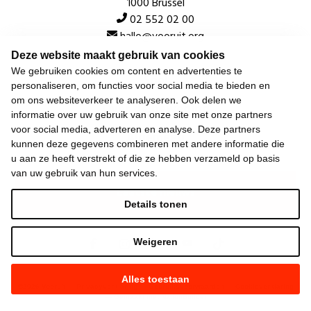
1000 Brussel
02 552 02 00
hallo@vooruit.org
Deze website maakt gebruik van cookies
We gebruiken cookies om content en advertenties te
Snel
personaliseren, om functies voor social media te bieden en
om ons websiteverkeer te analyseren. Ook delen we
Over de beweging
informatie over uw gebruik van onze site met onze partners
voor social media, adverteren en analyse. Deze partners
Algemeen
kunnen deze gegevens combineren met andere informatie die
u aan ze heeft verstrekt of die ze hebben verzameld op basis
van uw gebruik van hun services.
Laatste nieuws
Details tonen
Weigeren
Alles toestaan
©
2026
Vooruit —
Privacyverklaring
—
Gebruiksvoorwaarden
—
Cookieverklaring
—
Gemaakt met NationBuilder