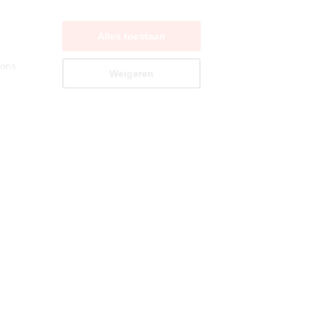
 ons
Weigeren
e
Details tonen