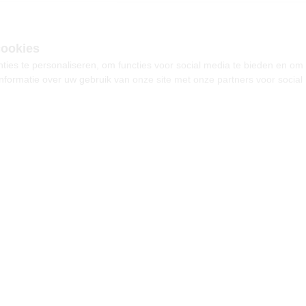
ies te personaliseren, om functies voor social media te bieden en om
nformatie over uw gebruik van onze site met onze partners voor social
s kunnen deze gegevens combineren met andere informatie die u aan z
p basis van uw gebruik van hun services.