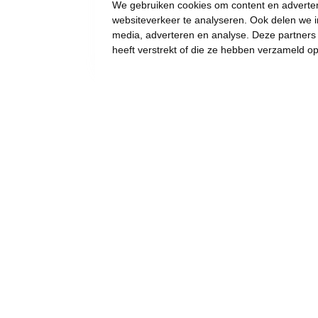
We gebruiken cookies om content en advertent
websiteverkeer te analyseren. Ook delen we i
media, adverteren en analyse. Deze partner
heeft verstrekt of die ze hebben verzameld o
LOKAAL: Betere
signalisatie
ontsluitingsweg nodig
#lokaal
#maasmechelen