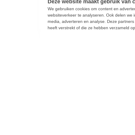
We gebruiken cookies om content en advertent
websiteverkeer te analyseren. Ook delen we i
media, adverteren en analyse. Deze partner
heeft verstrekt of die ze hebben verzameld o
“Als je partner
ongeneeslijk ziek is, en
het einde nadert, dan wil
je er gewoon zijn” -
Vooruit wil palliatief
verlof flexibeler en beter
maken