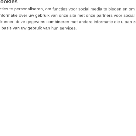
ies te personaliseren, om functies voor social media te bieden en om
nformatie over uw gebruik van onze site met onze partners voor social
s kunnen deze gegevens combineren met andere informatie die u aan z
p basis van uw gebruik van hun services.
“Alles doen om onze
festivals betaalbaar te
houden, zeker voor
jongeren” - Jeroen Soete
maakt zich zorgen na
overname Pukkelpop