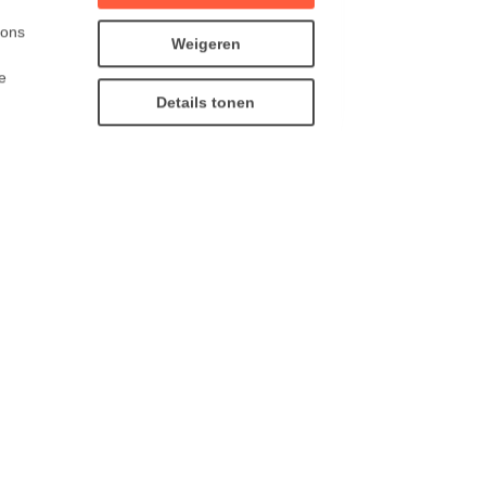
 ons
Weigeren
e
Details tonen
“Extra betalen voor je
fiets op de trein? Daar
moet NMBS komaf mee
maken” - Vooruit wil
treinreizigers met fiets
belonen, in plaats van ze
extra te doen betalen