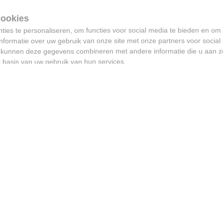
ies te personaliseren, om functies voor social media te bieden en om
nformatie over uw gebruik van onze site met onze partners voor social
s kunnen deze gegevens combineren met andere informatie die u aan z
p basis van uw gebruik van hun services.
“Alles doen om onze
festivals betaalbaar te
houden, zeker voor
jongeren” - Jeroen Soete
maakt zich zorgen na