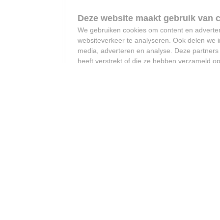
We gebruiken cookies om content en advertent
websiteverkeer te analyseren. Ook delen we i
media, adverteren en analyse. Deze partner
heeft verstrekt of die ze hebben verzameld o
“Als je partner
ongeneeslijk ziek is, en
het einde nadert, dan wil
je er gewoon zijn” -
Vooruit wil palliatief