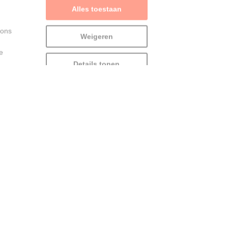
 ons
Weigeren
e
Details tonen
“Extra betalen voor je
fiets op de trein? Daar
moet NMBS komaf mee
maken” - Vooruit wil
treinreizigers met fiets