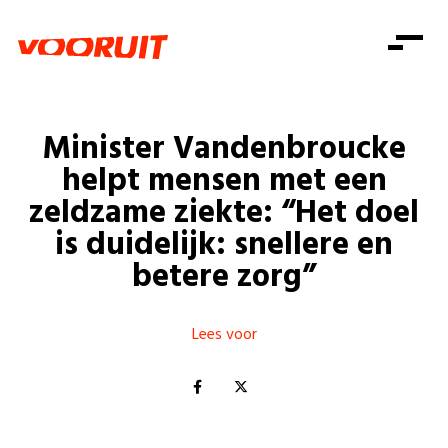
Laatste nieuws
Alle artikels
Beweging
Mission statement
Koopkracht
Dicht bij jou
Minister Vandenbroucke
Onze mensen
Doe mee
Zorg
helpt mensen met een
Doe mee
Shop
Standpunten
Gelijke kansen
zeldzame ziekte: “Het doel
Word lid
Zoeken
is duidelijk: snellere en
Vacatures
Welzijn
Login
Login
betere zorg”
Mis niets
Consumentenbescherming
Pensioenen
Doe mee
Lees voor
Kinderen en jongeren