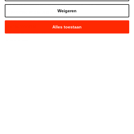
Jij en niemand anders kiest straks hoe de
Weigeren
toekomst er zal uitzien.
En die keuze is heel simpel.
Het is Vooruit.
Alles toestaan
Of het is achteruit.
Kies maar.
Strijd mee