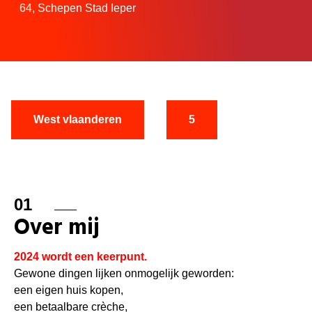
64,
Schepen Stad Ieper
West vlaanderen
5
01
Over mij
2024 wordt een keerpunt.
Gewone dingen lijken onmogelijk geworden:
een eigen huis kopen,
een betaalbare crèche,