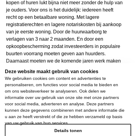
kopen of huren lukt bijna niet meer zonder de hulp van
je ouders. Voor ons is het duidelijk: iedereen heeft
recht op een betaalbare woning. Met lagere
registratierechten en lagere notariskosten bij aankoop
van je eerste woning. Door de huurwaarborg te
verlagen van 3 naar 2 maanden. En door een
opkoopbescherming zodat investeerders in populaire
buurten voorrang moeten geven aan huurders.
Daarnaast moeten we de komende jaren werk maken
van 115.000 extra sociale woningen. Voor een
Deze website maakt gebruik van cookies
betaalbare woning voor iedereen.
We gebruiken cookies om content en advertenties te
personaliseren, om functies voor social media te bieden en
Wij weigeren ons neer te leggen bij stilstand en
om ons websiteverkeer te analyseren. Ook delen we
achteruitgang.
informatie over uw gebruik van onze site met onze partners
voor social media, adverteren en analyse. Deze partners
Daarom moet 2024 het jaar worden waarin we de
kunnen deze gegevens combineren met andere informatie die
dingen weer in beweging brengen. Het jaar waarin we
u aan ze heeft verstrekt of die ze hebben verzameld op basis
uw koopkracht, uw gezondheid en het onderwijs van
van uw gebruik van hun services.
onze kinderen vooruit helpen.
Details tonen