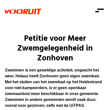
Laatste nieuws
Alle artikels
Beweging
Mission statement
Koopkracht
Dicht bij jou
Petitie voor Meer
Onze mensen
Doe mee
Zorg
Zwemgelegenheid in
Doe mee
Shop
Standpunten
Gelijke kansen
Zonhoven
Word lid
Zoeken
Vacatures
Welzijn
Login
Login
Mis niets
Consumentenbescherming
Zwemmen is een geweldige activiteit, ongeacht het
weer. Helaas heeft Zonhoven geen eigen zwembad.
Pensioenen
Doe mee
Met het sluiten van het zwembad op het Heidestrand
Kinderen en jongeren
voor niet-kampeerders, is er geen openbaar
zwemaanbod meer beschikbaar in onze gemeente.
Zwemmen in andere gemeenten wordt vaak duur,
vooral voor gezinnen, zelfs met de UiTPAS.