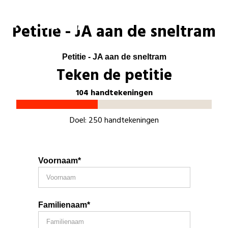
Laatste nieuws
Petitie - JA aan de sneltram
Alle artikels
Beweging
Mission statement
Petitie - JA aan de sneltram
Koopkracht
Dicht bij jou
Teken de petitie
Onze mensen
Doe mee
Zorg
104 handtekeningen
Doe mee
Shop
Standpunten
Gelijke kansen
Word lid
Zoeken
Vacatures
Doel: 250 handtekeningen
Welzijn
Login
Login
Mis niets
Consumentenbescherming
Voornaam*
Pensioenen
Doe mee
Kinderen en jongeren
Familienaam*