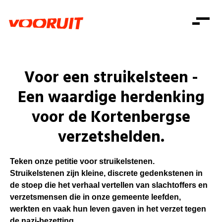
Laatste nieuws
Alle artikels
Beweging
Mission statement
Koopkracht
Dicht bij jou
Voor een struikelsteen -
Onze mensen
Doe mee
Zorg
Een waardige herdenking
Doe mee
Shop
Standpunten
Gelijke kansen
voor de Kortenbergse
Word lid
Zoeken
Vacatures
Welzijn
Login
Login
verzetshelden.
Mis niets
Consumentenbescherming
Pensioenen
Teken onze petitie voor struikelstenen.
Doe mee
Struikelstenen zijn kleine, discrete gedenkstenen in
Kinderen en jongeren
de stoep die het verhaal vertellen van slachtoffers en
verzetsmensen die in onze gemeente leefden,
werkten en vaak hun leven gaven in het verzet tegen
de nazi-bezetting.