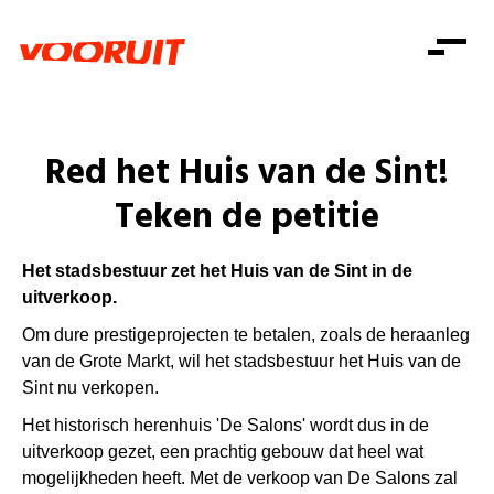
Laatste nieuws
Alle artikels
Beweging
Mission statement
Koopkracht
Dicht bij jou
Red het Huis van de Sint!
Onze mensen
Doe mee
Zorg
Teken de petitie
Doe mee
Shop
Standpunten
Gelijke kansen
Word lid
Zoeken
Vacatures
Welzijn
Het stadsbestuur zet het Huis van de Sint in de
Login
Login
Mis niets
uitverkoop.
Consumentenbescherming
Om dure prestigeprojecten te betalen, zoals de heraanleg
Pensioenen
Doe mee
van de Grote Markt, wil het stadsbestuur het Huis van de
Sint nu verkopen.
Kinderen en jongeren
Het historisch herenhuis 'De Salons' wordt dus in de
uitverkoop gezet, een prachtig gebouw dat heel wat
mogelijkheden heeft. Met de verkoop van De Salons zal