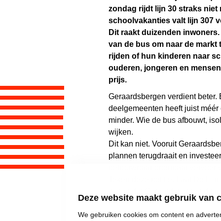
zondag rijdt lijn 30 straks niet
schoolvakanties valt lijn 307 v
Dit raakt duizenden inwoners. 
van de bus om naar de markt t
rijden of hun kinderen naar s
ouderen, jongeren en mensen 
prijs.
Geraardsbergen verdient beter.
deelgemeenten heeft juist méér 
minder. Wie de bus afbouwt, is
wijken.
Dit kan niet. Vooruit Geraardsbe
plannen terugdraait en investeer
betrouwbaar openbaar vervoer v
Teken deze petitie. Laat De Lij
weten dat Geraardsbergen dit ni
Deze website maakt gebruik van 
telt.
We gebruiken cookies om content en advertent