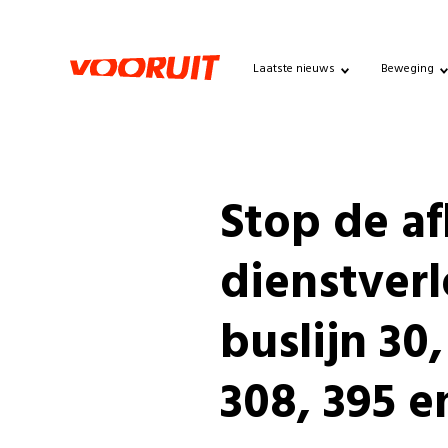
Laatste nieuws
Beweging
Stop de a
dienstver
buslijn 30,
308, 395 e