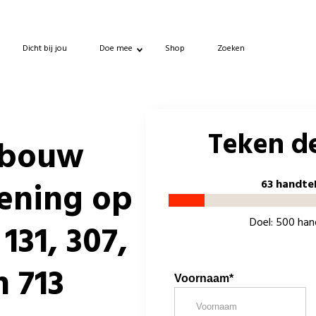
Dicht bij jou
Doe mee
Shop
Zoeken
Teken de
fbouw
lening op
63 handte
Doel: 500 ha
 131, 307,
n 713
Voornaam*