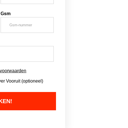
Gsm
svoorwaarden
r Vooruit (optioneel)