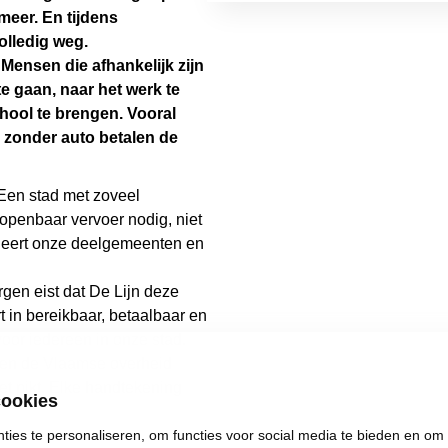
 meer. En tijdens
olledig weg.
Mensen die afhankelijk zijn
e gaan, naar het werk te
chool te brengen. Vooral
zonder auto betalen de
 Een stad met zoveel
openbaar vervoer nodig, niet
oleert onze deelgemeenten en
rgen eist dat De Lijn deze
t in bereikbaar, betaalbaar en
oor iedereen in onze stad.
n en de Vlaamse overheid
et pikt. Elke handtekening
cookies
ies te personaliseren, om functies voor social media te bieden en om