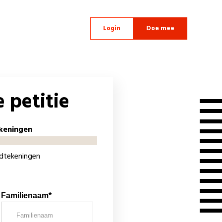
Login
Doe mee
 petitie
keningen
ndtekeningen
Familienaam*