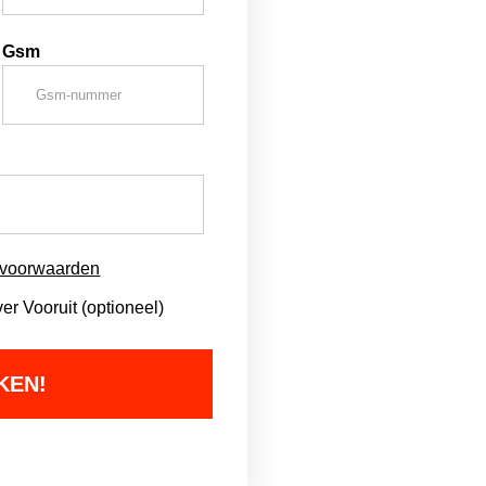
Gsm
svoorwaarden
r Vooruit (optioneel)