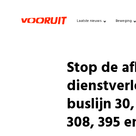
Laatste nieuws
Beweging
Stop de a
dienstver
buslijn 30,
308, 395 e