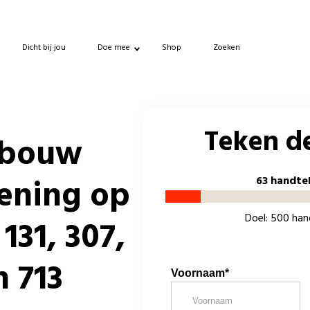
Dicht bij jou
Doe mee
Shop
Zoeken
Teken de
fbouw
lening op
63 handte
Doel: 500 ha
 131, 307,
n 713
Voornaam*