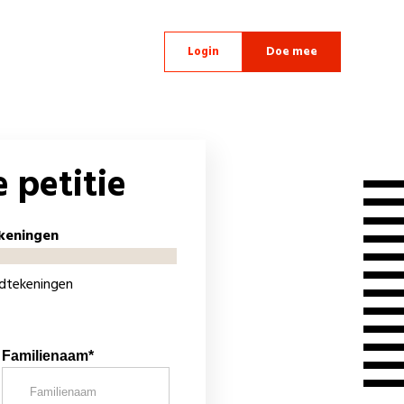
Login
Doe mee
 petitie
keningen
ndtekeningen
Familienaam*