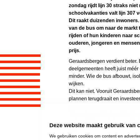
zondag rijdt lijn 30 straks niet
schoolvakanties valt lijn 307 v
Dit raakt duizenden inwoners. 
van de bus om naar de markt t
rijden of hun kinderen naar s
ouderen, jongeren en mensen 
prijs.
Geraardsbergen verdient beter.
deelgemeenten heeft juist méér 
minder. Wie de bus afbouwt, is
wijken.
Dit kan niet. Vooruit Geraardsbe
plannen terugdraait en investeer
betrouwbaar openbaar vervoer v
Teken deze petitie. Laat De Lij
weten dat Geraardsbergen dit ni
Deze website maakt gebruik van 
telt.
We gebruiken cookies om content en advertent