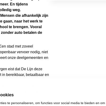
 meer. En tijdens
olledig weg.
Mensen die afhankelijk zijn
e gaan, naar het werk te
chool te brengen. Vooral
zonder auto betalen de
 Een stad met zoveel
openbaar vervoer nodig, niet
oleert onze deelgemeenten en
rgen eist dat De Lijn deze
t in bereikbaar, betaalbaar en
oor iedereen in onze stad.
n en de Vlaamse overheid
et pikt. Elke handtekening
cookies
ies te personaliseren, om functies voor social media te bieden en om