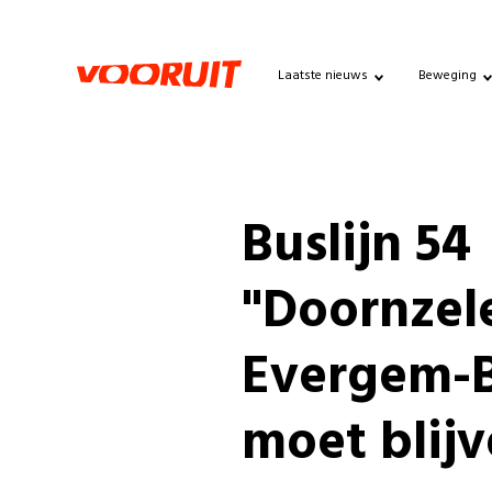
Laatste nieuws
Beweging
Buslijn 54
"Doornzel
Evergem-B
moet blij