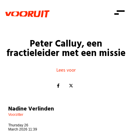
Laatste nieuws
Alle artikels
Beweging
Mission statement
Koopkracht
Dicht bij jou
Peter Calluy, een
Onze mensen
Doe mee
Zorg
fractieleider met een missie
Doe mee
Shop
Standpunten
Gelijke kansen
Word lid
Zoeken
Vacatures
Welzijn
Lees voor
Login
Login
Mis niets
Consumentenbescherming
Pensioenen
Doe mee
Kinderen en jongeren
Nadine Verlinden
Voorzitter
Thursday 26
March 2026 11:39