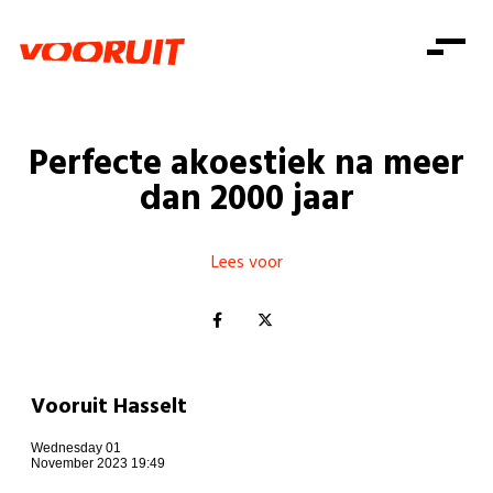
Laatste nieuws
Alle artikels
Beweging
Mission statement
Koopkracht
Dicht bij jou
Perfecte akoestiek na meer
Onze mensen
Doe mee
Zorg
dan 2000 jaar
Doe mee
Shop
Standpunten
Gelijke kansen
Word lid
Zoeken
Vacatures
Welzijn
Lees voor
Login
Login
Mis niets
Consumentenbescherming
Pensioenen
Doe mee
Kinderen en jongeren
Vooruit Hasselt
Wednesday 01
November 2023 19:49