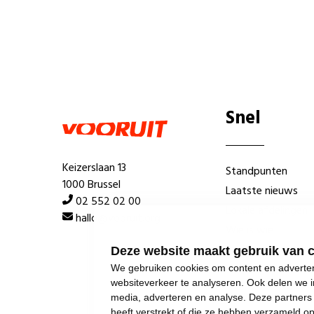
Snel
Keizerslaan 13
Standpunten
1000 Brussel
Laatste nieuws
02 552 02 00
Lokale afdelingen
hallo@vooruit.org
Wie is wie
Deze website maakt gebruik van 
We gebruiken cookies om content en advertent
websiteverkeer te analyseren. Ook delen we i
media, adverteren en analyse. Deze partner
heeft verstrekt of die ze hebben verzameld o