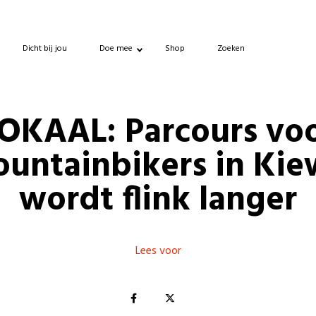
Dicht bij jou
Doe mee
Shop
Zoeken
OKAAL: Parcours vo
untainbikers in Kie
wordt flink langer
Lees voor