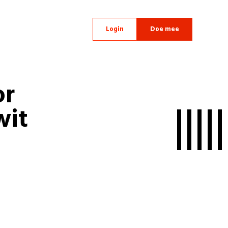
Login
Doe mee
or
wit