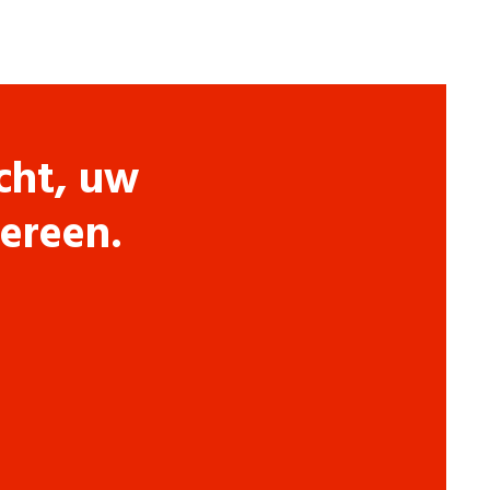
cht, uw
dereen.