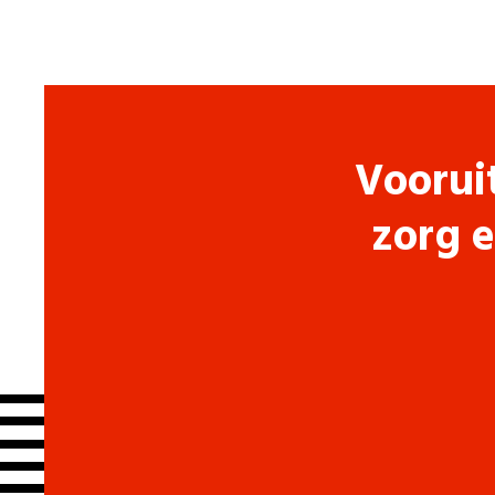
Voorui
zorg e