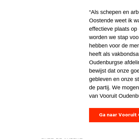
“Als schepen en arbe
Oostende weet ik wa
effectieve plaats op
worden we stap voor
hebben voor de men
heeft als vakbondsaf
Oudenburgse afdeli
bewijst dat onze go
gebleven en onze st
de partij. We mogen d
van Vooruit Oudenb
Ga naar Vooruit