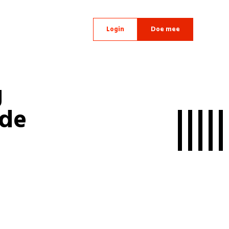
Login
Doe mee
g
 de