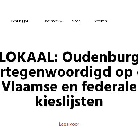
Dicht bij jou
Doe mee
Shop
Zoeken
LOKAAL: Oudenbur
rtegenwoordigd op
Vlaamse en federale
kieslijsten
Lees voor