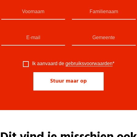
Ik aanvaard de
gebruiksvoorwaarden
*