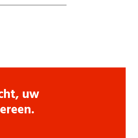
cht, uw
dereen.