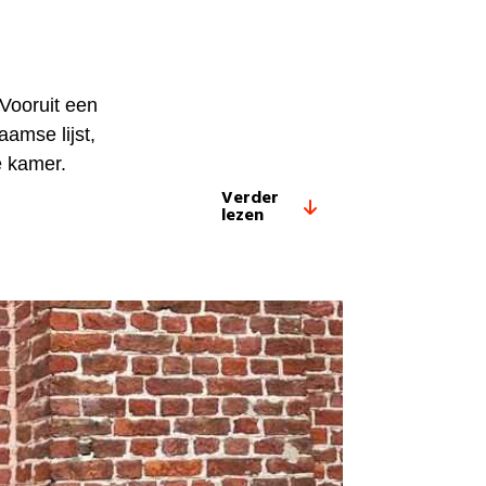
Vooruit een
amse lijst,
le kamer.
Verder
lezen