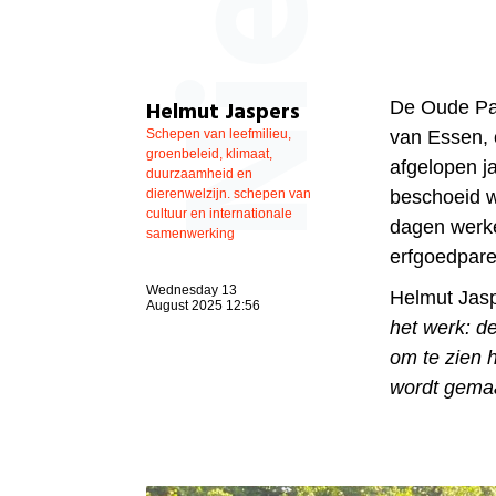
Helmut Jaspers
De Oude Pas
Schepen van leefmilieu,
van Essen, 
groenbeleid, klimaat,
afgelopen j
duurzaamheid en
dierenwelzijn. schepen van
beschoeid w
cultuur en internationale
dagen werke
samenwerking
erfgoedpare
Wednesday 13
Helmut Jasp
August 2025 12:56
het werk: de
om te zien h
wordt gemaa