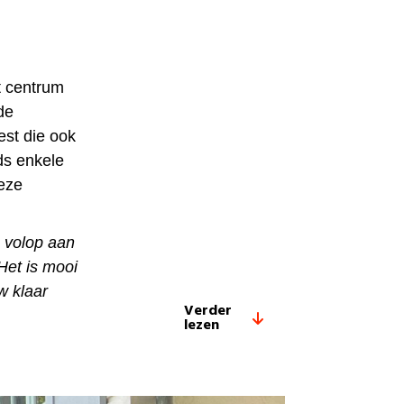
t centrum
de
est die ook
ds enkele
eze
 volop aan
 Het is mooi
w klaar
Verder
lezen