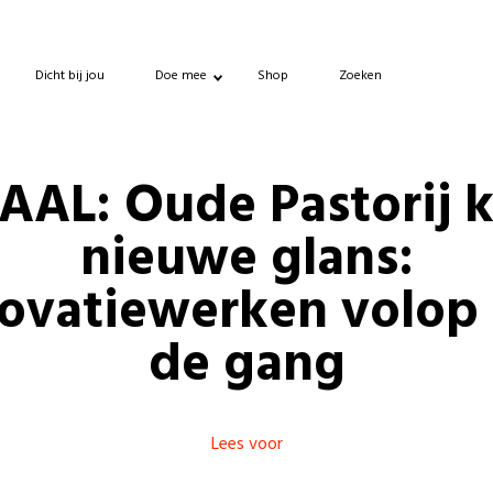
Dicht bij jou
Doe mee
Shop
Zoeken
AL: Oude Pastorij k
nieuwe glans:
ovatiewerken volop
de gang
Lees voor