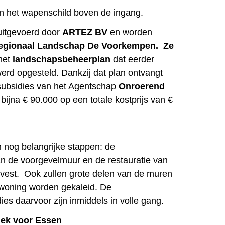
n het wapenschild boven de ingang.
itgevoerd door
ARTEZ BV
en worden
egionaal Landschap De Voorkempen
.
Ze
het
landschapsbeheerplan
dat eerder
rd opgesteld. Dankzij dat plan ontvangt
subsidies van het Agentschap
Onroerend
 bijna € 90.000 op een totale kostprijs van €
 nog belangrijke stappen: de
aan de voorgevelmuur en de restauratie van
vest. Ook zullen grote delen van de muren
 woning worden gekaleid. De
es daarvoor zijn inmiddels in volle gang.
lek voor Essen