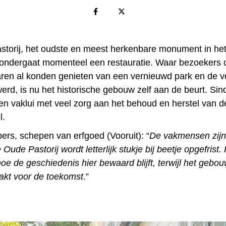
torij, het oudste en meest herkenbare monument in he
ondergaat momenteel een restauratie. Waar bezoekers 
aren al konden genieten van een vernieuwd park en de v
erd, is nu het historische gebouw zelf aan de beurt. Sin
n vaklui met veel zorg aan het behoud en herstel van d
l.
ers, schepen van erfgoed (Vooruit): “
De vakmensen zijn
 Oude Pastorij wordt letterlijk stukje bij beetje opgefrist.
oe de geschiedenis hier bewaard blijft, terwijl het gebou
kt voor de toekomst
.”