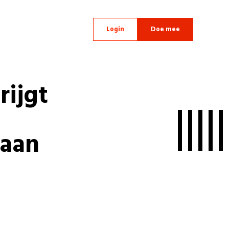
Login
Doe mee
rijgt
 aan