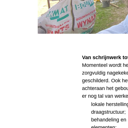
Van schrijnwerk tot
Momenteel wordt het
zorgvuldig nagekeke
geschilderd. Ook het
achteraan het gebou
er nog tal van werk
lokale herstell
draagstructuur;
behandeling en 
elementen;