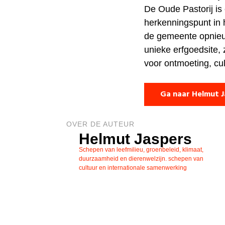
De Oude Pastorij i
herkenningspunt in 
de gemeente opnieuw
unieke erfgoedsite, 
voor ontmoeting, cu
Ga naar Helmut J
OVER DE AUTEUR
Helmut Jaspers
Schepen van leefmilieu, groenbeleid, klimaat,
duurzaamheid en dierenwelzijn. schepen van
cultuur en internationale samenwerking