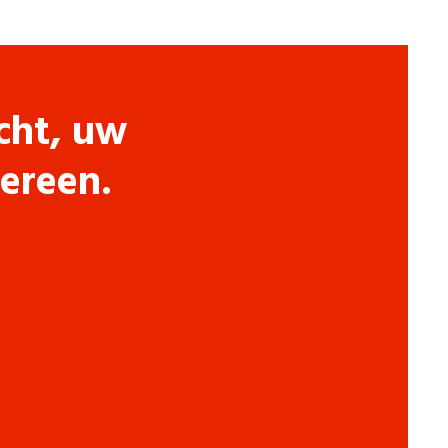
cht, uw
dereen.