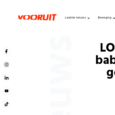
Laatste nieuws
Beweging
Nieuws
LO
bab
g