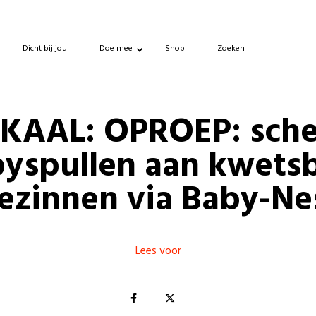
Dicht bij jou
Doe mee
Shop
Zoeken
KAAL: OPROEP: sch
yspullen aan kwets
ezinnen via Baby-Ne
Lees voor