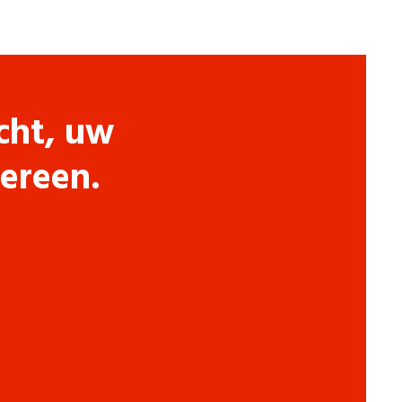
cht, uw
dereen.