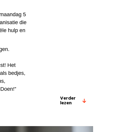
p maandag 5
nisatie die
iële hulp en
gen.
st! Het
als bedjes,
ns,
 Doen!”
Verder
lezen