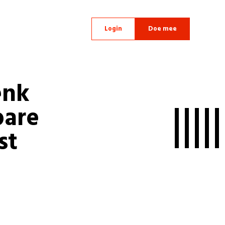
Login
Doe mee
enk
bare
st