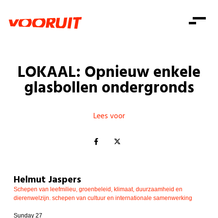
Laatste nieuws
Alle artikels
Beweging
Mission statement
Koopkracht
Dicht bij jou
LOKAAL: Opnieuw enkele
Onze mensen
Doe mee
Zorg
glasbollen ondergronds
Doe mee
Shop
Standpunten
Gelijke kansen
Word lid
Zoeken
Vacatures
Welzijn
Lees voor
Login
Login
Mis niets
Consumentenbescherming
Pensioenen
Doe mee
Kinderen en jongeren
Helmut Jaspers
Schepen van leefmilieu, groenbeleid, klimaat, duurzaamheid en
dierenwelzijn. schepen van cultuur en internationale samenwerking
Sunday 27