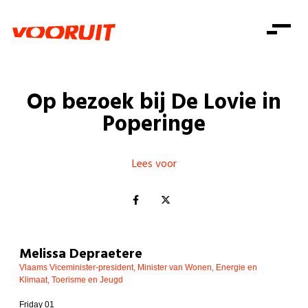
Laatste nieuws
Alle artikels
Beweging
Mission statement
Koopkracht
Dicht bij jou
Op bezoek bij De Lovie in
Onze mensen
Doe mee
Zorg
Poperinge
Doe mee
Shop
Standpunten
Gelijke kansen
Word lid
Zoeken
Vacatures
Welzijn
Lees voor
Login
Login
Mis niets
Consumentenbescherming
Pensioenen
Doe mee
Kinderen en jongeren
Melissa Depraetere
Vlaams Viceminister-president, Minister van Wonen, Energie en
Klimaat, Toerisme en Jeugd
Friday 01