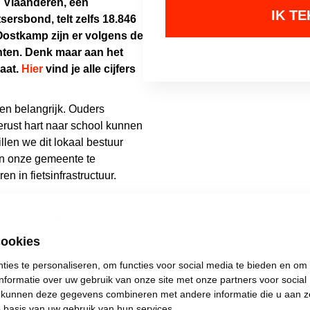
ig Vlaanderen, een
ersbond, telt zelfs 18.846
 Oostkamp zijn er volgens de
ten. Denk maar aan het
raat.
Hier
vind je alle cijfers
den belangrijk. Ouders
rust hart naar school kunnen
illen we dit lokaal bestuur
in onze gemeente te
n in fietsinfrastructuur.
in fietsveiligheid?
cookies
ankt
ies te personaliseren, om functies voor social media te bieden en om
nformatie over uw gebruik van onze site met onze partners voor social
s kunnen deze gegevens combineren met andere informatie die u aan z
p basis van uw gebruik van hun services.