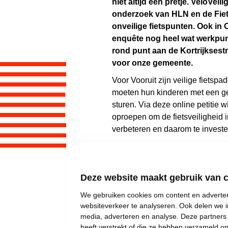
niet altijd een pretje. VeloVeil
onderzoek van HLN en de Fiets
onveilige fietspunten. Ook in
enquête nog heel wat werkpun
rond punt aan de Kortrijksest
voor onze gemeente.
Voor Vooruit zijn veilige fietspa
moeten hun kinderen met een ge
sturen. Via deze online petitie w
oproepen om de fietsveiligheid 
verbeteren en daarom te investere
Wil jij ook meer investeringen 
Deze website maakt gebruik van 
👉
Teken dan onze petitie! Bed
We gebruiken cookies om content en advertent
websiteverkeer te analyseren. Ook delen we i
media, adverteren en analyse. Deze partner
heeft verstrekt of die ze hebben verzameld o