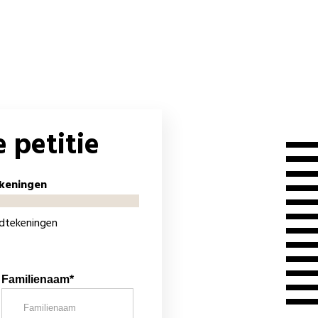
 petitie
keningen
ndtekeningen
Familienaam*