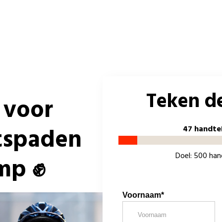
Teken de
 voor
etspaden
47 handte
Doel: 500 ha
mp ✊
Voornaam*