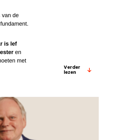
s van de
s fundament.
r is lef
eester
en
 moeten met
Verder
lezen