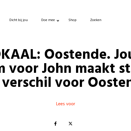
Dicht bij jou
Doe mee
Shop
Zoeken
KAAL: Oostende. J
m voor John maakt st
 verschil voor Ooste
Lees voor