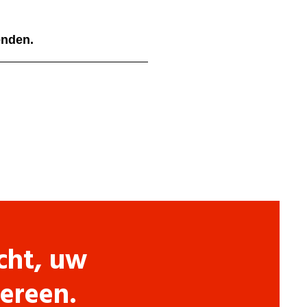
ienden.
cht, uw
dereen.