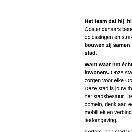
Het team dat hij hi
Oostendenaars beno
oplossingen en strak
bouwen zij samen 
stad.
Want waar het écht
inwoners.
Onze stad
zorgen voor elke Oo
Deze stad is jouw t
het stadsbestuur. 
domein, denk aan e
mobiliteit en verbin
leefomgeving.
Kortom, een stad waa