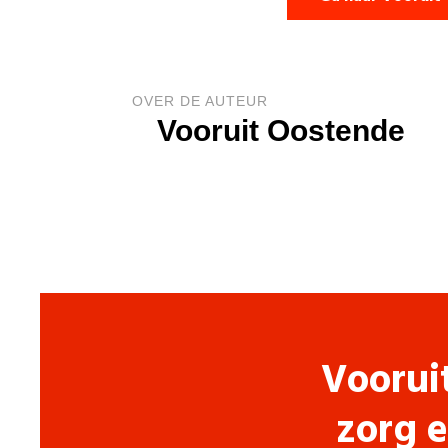
OVER DE AUTEUR
Vooruit Oostende
Voorui
zorg e