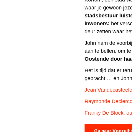
waar je gewoon jezel
stadsbestuur luis
inwoners:
het vers
deur zetten waar he
John nam de voorbij
aan te bellen, om te
Oostende door haa
Het is tijd dat er te
gebracht … en John
Jean Vandecasteele
Raymonde Declercq
Franky De Block, 
Ga naar Vooruit