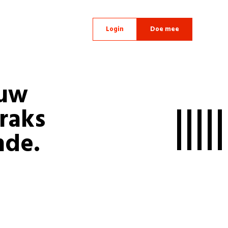
Login
Doe mee
ouw
raks
nde.