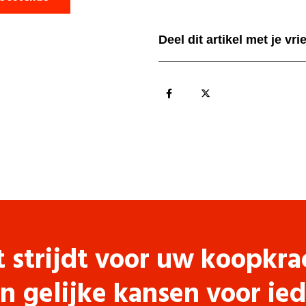
Deel dit artikel met je vr
t strijdt voor uw koopkra
n gelijke kansen voor ie