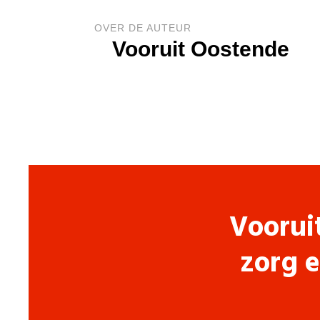
OVER DE AUTEUR
Vooruit Oostende
Voorui
zorg e