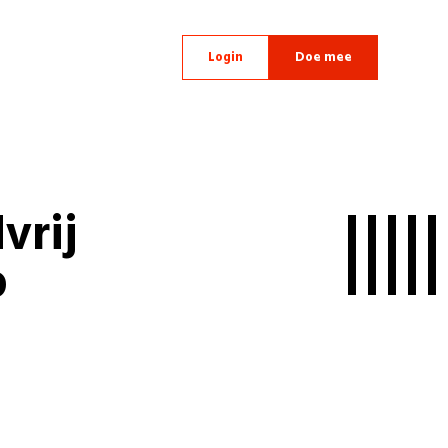
Login
Doe mee
vrij
p