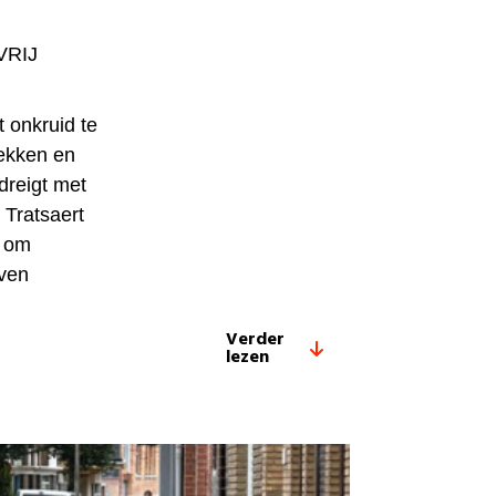
VRIJ
 onkruid te
rekken en
dreigt met
 Tratsaert
l om
even
Verder
lezen