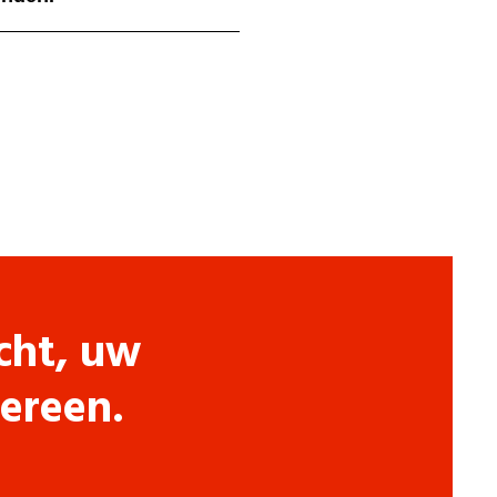
cht, uw
dereen.