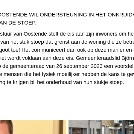
OOSTENDE WIL ONDERSTEUNING IN HET ONKRUID
AN DE STOEP.
stuur van Oostende stelt de eis aan zijn inwoners om het
 van het stuk stoep dat grenst aan de woning die ze bet
de goot toe! Het communiceert dan ook op deze manier en 
niet wordt voldaan aan deze eis. Gemeenteraadslid Björn
p de gemeenteraad van 26 september 2023 een voorste
e mensen die het fysiek moeilijker hebben de kans te g
g te krijgen bij het onderhoud van hun stukje stoep.