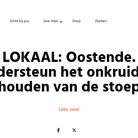
Dicht bij jou
Doe mee
Shop
Zoeken
LOKAAL: Oostende.
ersteun het onkruid
houden van de stoe
Lees voor