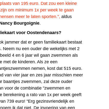
laats van 195 euro. Dat zou een kleine
s zijn om minimum 1x per week te gaan
nsen meer te laten sporten.",
aldus
 Nancy Bourgoignie
.
liekaart voor Oostendenaars?
ok jammer dat er geen familiekaart bestaat
. Neem nu een ouder die wekelijks met 2
rbeeld 4 en 6 jaar wil gaan zwemmen als
me met de kinderen. Als ze een
ntjeszwemmen nemen, kost dat 515 euro.
d van vier jaar en zes jaar misschien meer
uur baantjes zwemmen, zal deze ouder
aan voor de combinatie "zwemmen en
le berekening a rato van 1x per week geeft
 van 739 euro! "Erg gezinsvriendelijk en
 noem ik dat niet. De invoering van een