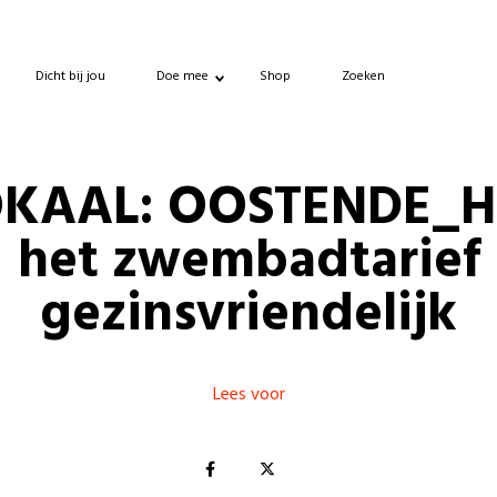
Dicht bij jou
Doe mee
Shop
Zoeken
OKAAL: OOSTENDE_H
het zwembadtarief
gezinsvriendelijk
Lees voor