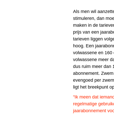
Als men wil aanzett
stimuleren, dan moe
maken in de tarieve
prijs van een jaar
tarieven liggen vol
hoog. Een jaarabon
volwassene en 160 eu
volwassene meer da
dus ruim meer dan 1
abonnement. Zwem je
evengoed per zwembe
ligt het breekpunt op
"Ik meen dat ieman
regelmatige gebruik
jaarabonnement voo