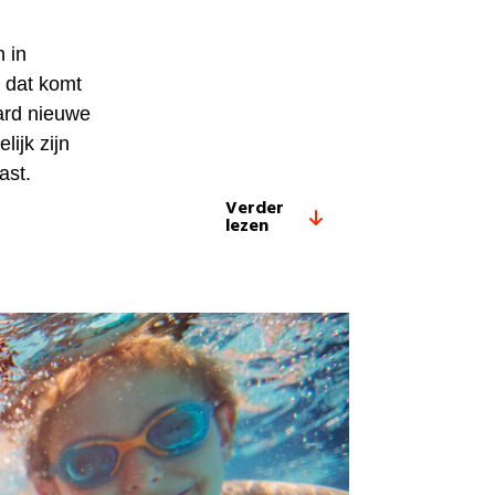
 in
 dat komt
aard nieuwe
ijk zijn
ast.
Verder
lezen