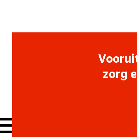
Voorui
zorg e