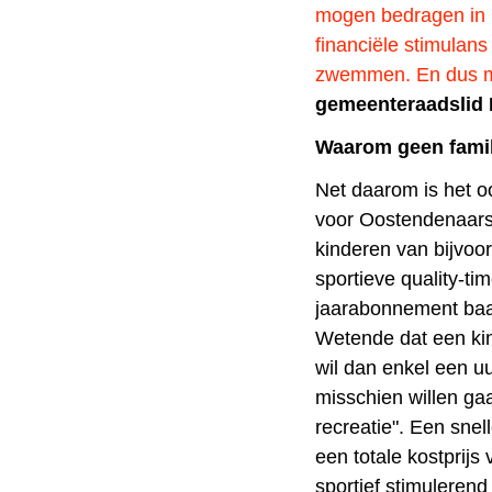
mogen bedragen in p
financiële stimulan
zwemmen. En dus me
gemeenteraadslid
Waarom geen fami
Net daarom is het o
voor Oostendenaars
kinderen van bijvoo
sportieve quality-ti
jaarabonnement baa
Wetende dat een kin
wil dan enkel een 
misschien willen g
recreatie". Een snel
een totale kostprijs
sportief stimulerend