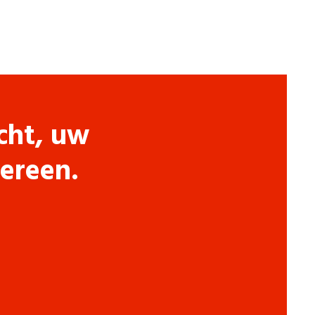
cht, uw
dereen.