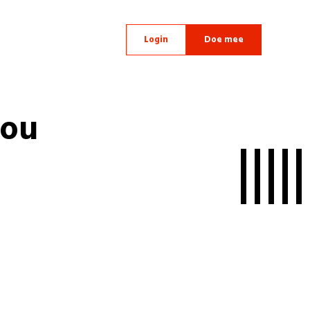
Login
Doe mee
ou