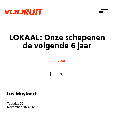
Laatste nieuws
Alle artikels
Beweging
Mission statement
Koopkracht
Dicht bij jou
LOKAAL: Onze schepenen
Onze mensen
Doe mee
Zorg
de volgende 6 jaar
Doe mee
Shop
Standpunten
Gelijke kansen
Word lid
Zoeken
Vacatures
Welzijn
Lees voor
Login
Login
Mis niets
Consumentenbescherming
Pensioenen
Doe mee
Kinderen en jongeren
Iris Muylaert
Tuesday 05
November 2024 16:32