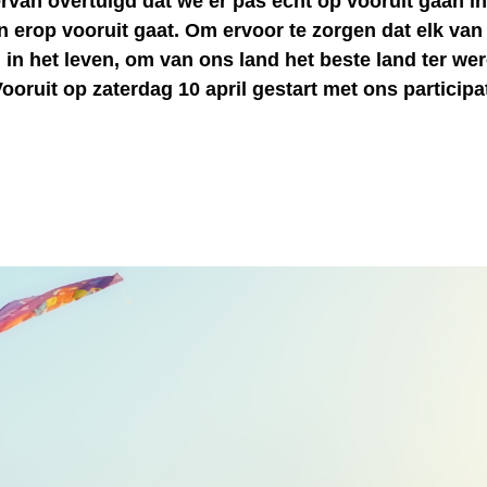
ervan overtuigd dat we er pas echt op vooruit gaan in
n erop vooruit gaat. Om ervoor te zorgen dat elk van
 in het leven, om van ons land het beste land ter wer
ooruit op zaterdag 10 april gestart met ons participat