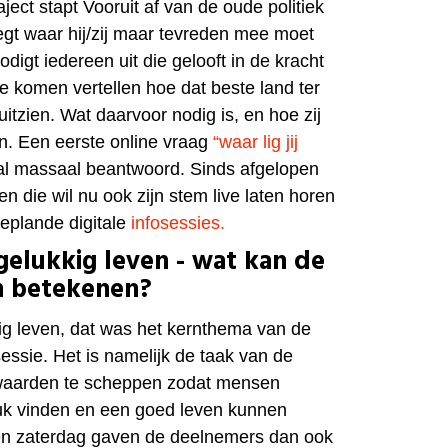
raject stapt Vooruit af van de oude politiek
egt waar hij/zij maar tevreden mee moet
odigt iedereen uit die gelooft in de kracht
 te komen vertellen hoe dat beste land ter
itzien. Wat daarvoor nodig is, en hoe zij
n. Een eerste online vraag
“waar lig jij
l massaal beantwoord. Sinds afgelopen
n die wil nu ook zijn stem live laten horen
geplande digitale
i
nfosessies
.
gelukkig leven - wat kan de
in betekenen?
g leven, dat was het kernthema van de
essie. Het is namelijk de taak van de
rwaarden te scheppen zodat mensen
uk vinden en een goed leven kunnen
en zaterdag gaven de deelnemers dan ook