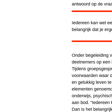
antwoord op de vraa
Iedereen kan wel ee
belangrijk dat je er
Onder begeleiding 
deelnemers op een in
Tijdens groepsgesp
voorwaarden
waar d
en gelukkig leven t
elementen genoemd
onderwijs, psychisc
aan bod. “Iedereen 
Dan is het belangrij