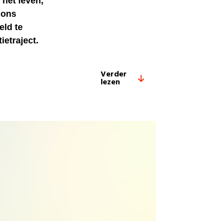
 het leven,
 ons
eld te
ietraject.
Verder
lezen