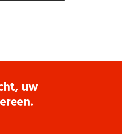
cht, uw
dereen.