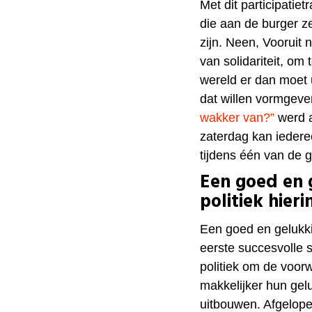
Met dit participatiet
die aan de burger z
zijn. Neen, Vooruit n
van solidariteit, om
wereld er dan moet u
dat willen vormgeve
wakker van?”
werd a
zaterdag kan iederee
tijdens één van de 
Een goed en 
politiek hier
Een goed en gelukki
eerste succesvolle s
politiek om de voo
makkelijker hun gel
uitbouwen. Afgelop