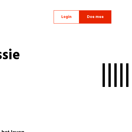
Login
Doe mee
ssie