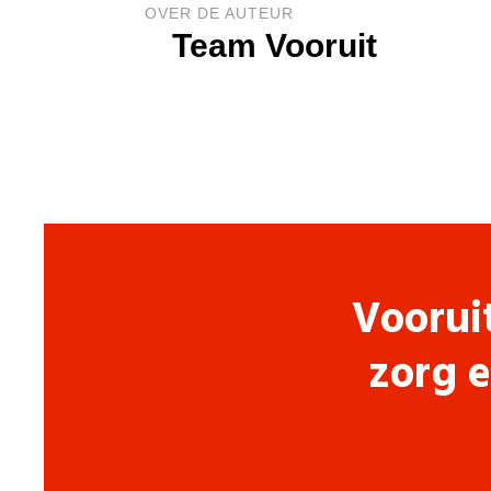
OVER DE AUTEUR
Team Vooruit
Voorui
zorg e