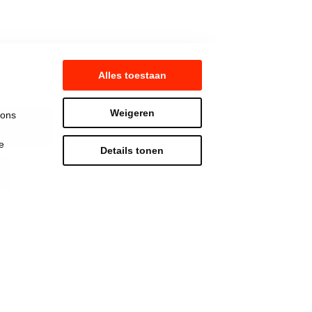
Alles toestaan
Weigeren
 ons
erpen
e
Details tonen
Strijd mee