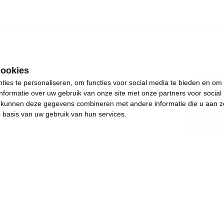
cookies
ies te personaliseren, om functies voor social media te bieden en om
antw
nformatie over uw gebruik van onze site met onze partners voor social
s kunnen deze gegevens combineren met andere informatie die u aan z
p basis van uw gebruik van hun services.
33
.
s plezants te doen.
and en achteruitgang.
e de dingen weer in beweging brengen. Het jaar