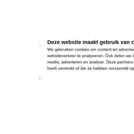
01
Deze website maakt gebruik van 
We gebruiken cookies om content en advertent
Over mij
websiteverkeer te analyseren. Ook delen we i
media, adverteren en analyse. Deze partner
heeft verstrekt of die ze hebben verzameld o
2024 wordt een keerpunt.
Gewone dingen lijken onmogelijk geworden:
een eigen huis kopen,
een betaalbare crèche,
een leerkracht voor uw kinderen, of gewoon..
een job met een deftig loon, om af en toe iet
Wij weigeren ons neer te leggen bij stilst
Daarom moet 2024 het jaar worden waarin w