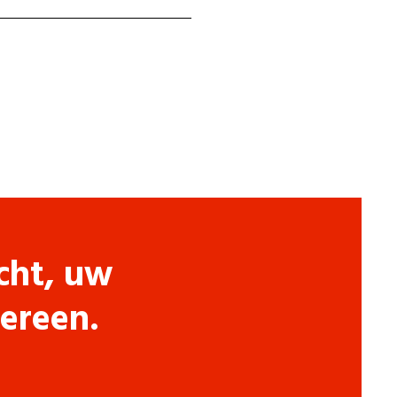
cht, uw
dereen.