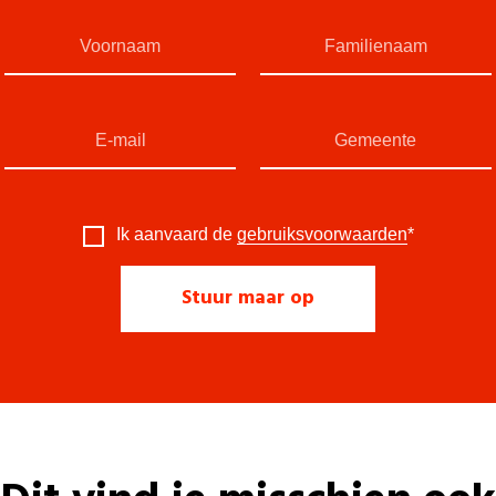
Ik aanvaard de
gebruiksvoorwaarden
*