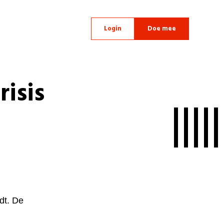
Login
Doe mee
risis
dt. De