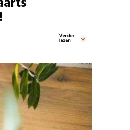
aarts
!
Verder
lezen