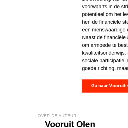
voorwaarts in de str
potentieel om het l
hen de financiële s
een menswaardige o
Naast de financiële 
om armoede te bestr
kwaliteitsonderwijs
sociale participatie
goede richting, maa
Ga naar Vooruit 
OVER DE AUTEUR
Vooruit Olen