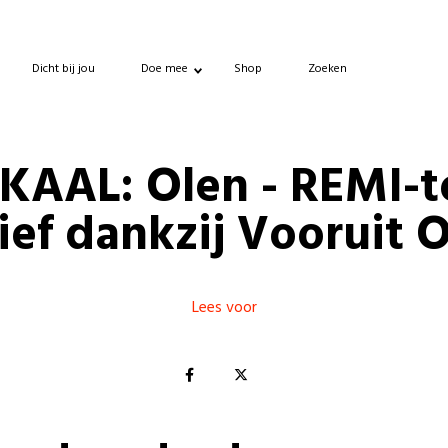
Dicht bij jou
Doe mee
Shop
Zoeken
KAAL: Olen - REMI-t
ief dankzij Vooruit 
Lees voor