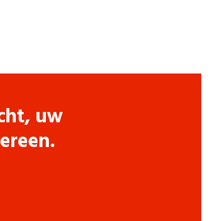
cht, uw
dereen.