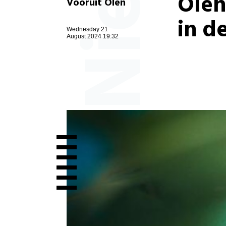
Olen
Vooruit Olen
in d
Wednesday 21
August 2024 19:32