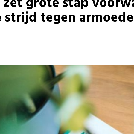
 zet grote stap voorw
e strijd tegen armoede