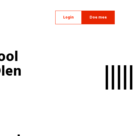
Login
Doe mee
ool
Olen