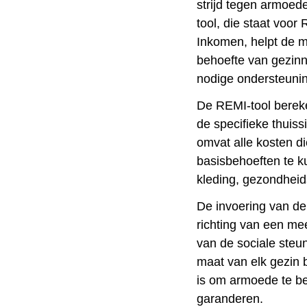
strijd tegen armoed
tool, die staat voo
Inkomen, helpt de m
behoefte van gezinn
nodige ondersteunin
De REMI-tool berek
de specifieke thuiss
omvat alle kosten d
basisbehoeften te k
kleding, gezondheids
De invoering van de 
richting van een me
van de sociale steun
maat van elk gezin 
is om armoede te be
garanderen.