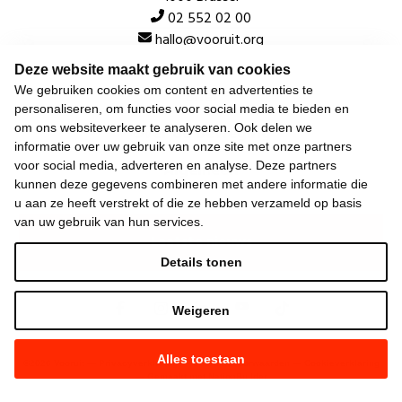
02 552 02 00
hallo@vooruit.org
Deze website maakt gebruik van cookies
We gebruiken cookies om content en advertenties te
Snel
personaliseren, om functies voor social media te bieden en
om ons websiteverkeer te analyseren. Ook delen we
Over de beweging
informatie over uw gebruik van onze site met onze partners
Algemeen
voor social media, adverteren en analyse. Deze partners
kunnen deze gegevens combineren met andere informatie die
u aan ze heeft verstrekt of die ze hebben verzameld op basis
van uw gebruik van hun services.
Laatste nieuws
Details tonen
Weigeren
Alles toestaan
©
2026
Vooruit —
Privacyverklaring
—
Gebruiksvoorwaarden
—
Cookieverklaring
—
Gemaakt met NationBuilder