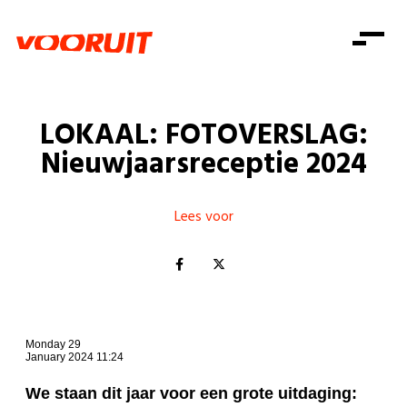
Laatste nieuws
Alle artikels
Beweging
Mission statement
Koopkracht
Dicht bij jou
LOKAAL: FOTOVERSLAG:
Onze mensen
Doe mee
Zorg
Nieuwjaarsreceptie 2024
Doe mee
Shop
Standpunten
Gelijke kansen
Word lid
Zoeken
Vacatures
Welzijn
Lees voor
Login
Login
Mis niets
Consumentenbescherming
Pensioenen
Doe mee
Kinderen en jongeren
Monday 29
January 2024 11:24
We staan dit jaar voor een grote uitdaging: