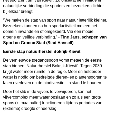
het sportcentrum van Kiewit. Zo ontstaat een veilige en
natuurlijke verbinding die sporters en bezoekers dichter
bij elkaar brengt.
“We maken de stap van sport naar natuur letterlijk kleiner.
Bezoekers kunnen na hun sportactiviteit meteen het
domein inwandelen of omgekeerd. Via een mooie,
groene en veilige verbinding.” -
Tine Jans, schepen van
Sport en Groene Stad (Stad Hasselt)
Eerste stap natuurherstel Bokrijk-Kiewit
​
De vernieuwde toegangspoort vormt meteen de eerste
stap binnen ‘Natuurherstel Bokrijk-Kiewit’. Tegen 2030
krijgt water meer ruimte in de regio. Meer en helderder
water is nodig om bedreigde dieren- en plantensoorten te
laten overleven en de biodiversiteit in stand te houden.
Door het slib in de vijvers te verwijderen, kan het
vijvercomplex meer water opslaan en zo als een grote
spons (klimaatbuffer) functioneren tijdens periodes van
(extreme) droogte of neerslag.