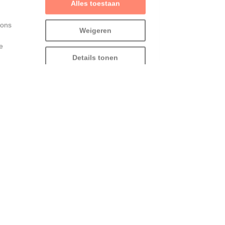
 ons
Weigeren
e
Details tonen